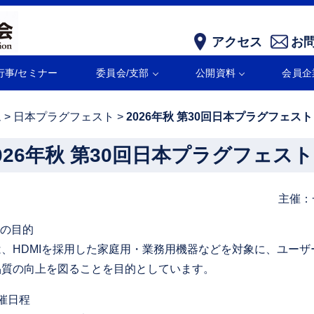
アクセス
お
行事/セミナー
委員会/支部
公開資料
会員企
ム
>
日本プラグフェスト
>
2026年秋 第30回日本プラグフェスト
026年秋 第30回日本プラグフェスト
主催：
会の目的
は、HDMIを採用した家庭用・業務用機器などを対象に、ユー
品質の向上を図ることを目的としています。
催日程