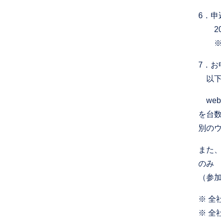
6．申
202
※ 
7．お
以下
we
を台
別の
また
のみ
（参
※ 全社
※ 全社