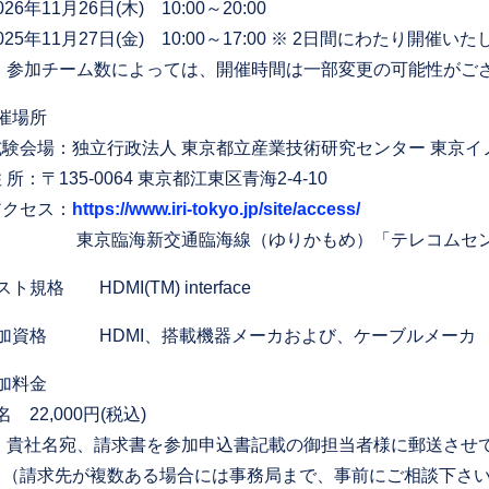
年11月26日(木) 10:00～20:00
5年11月27日(金) 10:00～17:00 ※ 2日間にわたり開催い
参加チーム数によっては、開催時間は一部変更の可能性がご
催場所
会場：独立行政法人 東京都立産業技術研究センター 東京イ
：〒135-0064 東京都江東区青海2-4-10
セス：
https://www.iri-tokyo.jp/site/access/
臨海新交通臨海線（ゆりかもめ）「テレコムセンタ
ト規格 HDMI(TM) interface
参加資格 HDMI、搭載機器メーカおよび、ケーブルメーカ
加料金
22,000円(税込)
貴社名宛、請求書を参加申込書記載の御担当者様に郵送させ
求先が複数ある場合には事務局まで、事前にご相談下さい