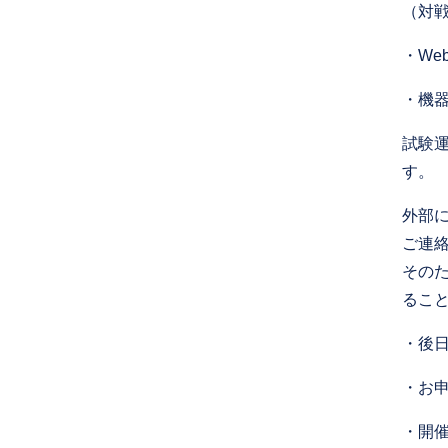
（対
・Web
・機
試験
す。
外部
ご連
その
るこ
・後日
・お
・開催