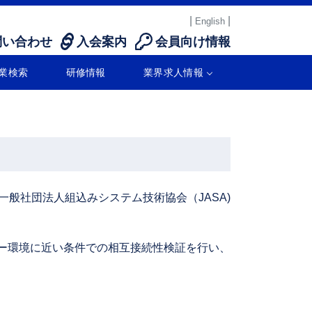
|
|
English
問い合わせ
入会案内
会員向け情報
業検索
研修情報
業界求人情報
一般社団法人組込みシステム技術協会（JASA)
ザー環境に近い条件での相互接続性検証を行い、