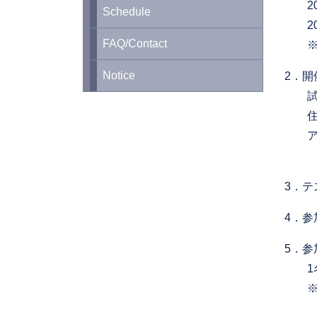
2026
Schedule
202
FAQ/Contact
※ 
Notice
2．開
試験
住 所
アク
東京
3．テス
4．
5．参
1名 
※ 
（請