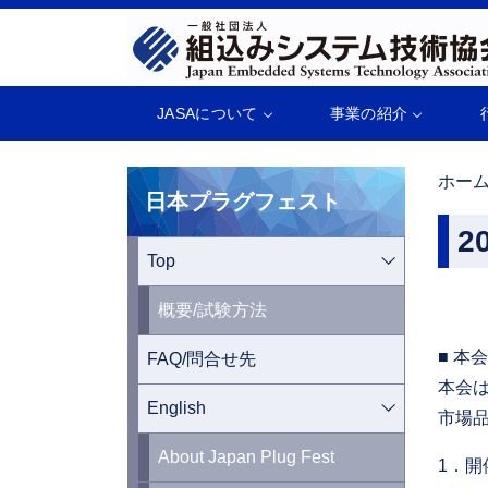
JASAについて
事業の紹介
ホー
日本プラグフェスト
2
Top
概要/試験方法
■ 本
FAQ/問合せ先
本会
English
市場
About Japan Plug Fest
1．開