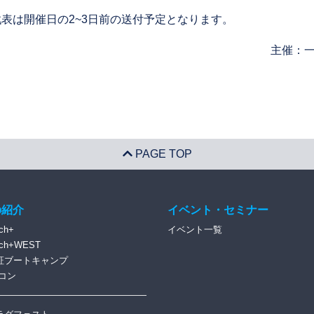
表は開催日の2~3日前の送付予定となります。
主催：一
PAGE TOP
の紹介
イベント・セミナー
ch+
イベント一覧
ech+WEST
証ブートキャンプ
コン