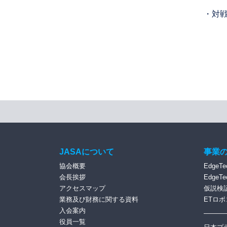
・対戦
JASAについて
事業
協会概要
EdgeTe
会長挨拶
EdgeT
アクセスマップ
仮説検
業務及び財務に関する資料
ETロボ
入会案内
役員一覧