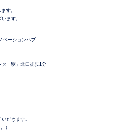
たします。
ざいます。
ノベーションハブ
ー駅」北口徒歩1分
ていだきます。
。）