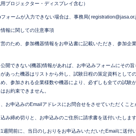
戦用プロジェクター・ディスプレイ含む）
フォームが入力できない場合は、事務局( registration@jasa.o
器情報に関しての注意事項
運営のため、参加機器情報をお申込書に記載いただき、参加企
に公開できない(機器)情報があれば、お申込みフォームにその
絡があった機器はリストから外し、試験日程の策定資料として
ため、参加される企業様数や機器により、必ずしも全ての試験
とはお約束できません。
、お申込みのEmailアドレスにお問合せをさせていただくこ
申込み締め切りと、お申込みのご住所に請求書を送付いたしま
1週間前に、当日のしおりをお申込みいただいたEmailに送付