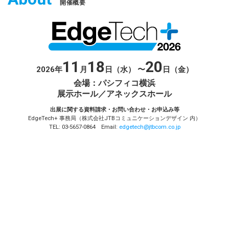
開催概要
11
18
20
2026
年
月
日（水） 〜
日（金）
会場：パシフィコ横浜
展示ホール／アネックスホール
出展に関する資料請求・お問い合わせ・お申込み等
EdgeTech+ 事務局（株式会社JTBコミュニケーションデザイン 内）
TEL: 03-5657-0864 Email:
edgetech@jtbcom.co.jp