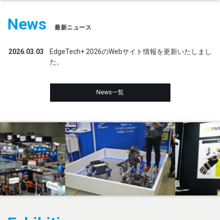
出展案内
News
出展要項
最新ニュース
プレス
2026.03.03
EdgeTech+ 2026のWebサイト情報を更新いたしまし
た。
ロゴ・ダウンロード
News一覧
ご案内・お知らせ
事務局からのお知らせ一覧
英文での広告案内にご注意
English
大阪開催展