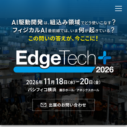
出展のお問い合わせ
来場登録・ログイン
開催概要
開催概要
EdgeTech+ とは
アクセス
前回開催（2025年）
EdgeTech+ 2025 公式サイト
会場風景