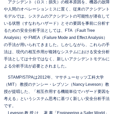
アクシデント（ロス：損失）の根本原因を、機器の故障
や人間のオペレーションミスに置く、従来のアクシデント
モデルでは、システムのアクシデントの可能性が潜在して
いる状態（すなわちハザード）とその要因を事前に分析す
るための安全分析手法としては、FTA（Fault Tree
Analysis）や FMEA（Failure Mode and Effect Analysis）
の手法が用いられてきました。しかしながら、これらの手
法は、現代の相互作用が複雑なシステムにおける安全分析
手法としては十分ではなく、新しいアクシデントモデルに
よる分析手法が必要とされました。
STAMP/STPAは2012年、マサチューセッツ工科大学
（MIT） 教授のナンシー・レブソン（Nancy Leveson）教
授が提唱した、「相互作用する機能単位でハザード要因を
考える」というシステム思考に基づく新しい安全分析手法
です。
Leveson 教 授 は、 著 書「Engineering a Safer World」