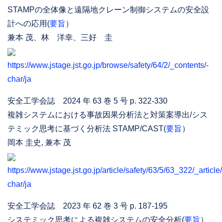
STAMPの全体像と遠隔地クレーン制御システムの安全設
計への応用(
要旨
）
兼本 茂、林 洋幸、三好 圭
https://www.jstage.jst.go.jp/browse/safety/64/2/_contents/-
char/ja
安全工学会誌 2024 年 63 巻 5 号 p. 322-330
複雑システムにおける事故因果分析法と対策案導出/シス
テミック思考に基づく分析法 STAMP/CAST(
要旨
）
岡本 圭史, 兼本 茂
https://www.jstage.jst.go.jp/article/safety/63/5/63_322/_article/
char/ja
安全工学会誌 2023 年 62 巻 3 号 p. 187-195
システミック思考による複雑システムの安全分析(
要旨
）