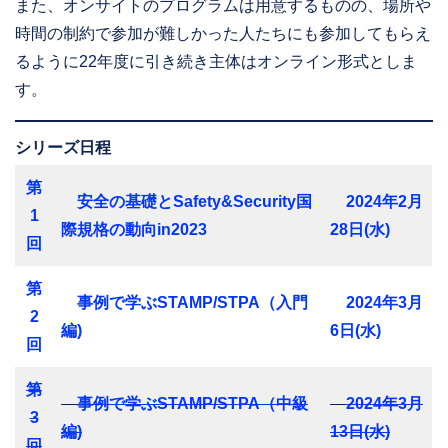
また、オンサイトのプログラムは用意するものの、場所や
時間の制約で参加が難しかった人たちにも参加してもらえ
るように22年度に引き続き主体はオンライン形式としま
す。
シリーズ日程
第
安全の基礎とSafety&Security国
2024年2月
1
際規格の動向in2023
28日(水)
回
第
事例で学ぶSTAMP/STPA（入門
2024年3月
2
編)
6日(水)
回
第
事例で学ぶSTAMP/STPA（中級
2024年3月
3
編)
13日(水)
回