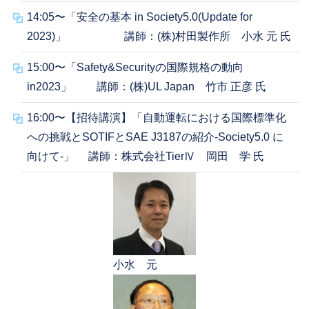
14:05〜「安全の基本 in Society5.0(Update for
2023)」 講師：(株)村田製作所 小水 元 氏
15:00〜「Safety&Securityの国際規格の動向
in2023」 講師：(株)UL Japan 竹市 正彦 氏
16:00〜【招待講演】「自動運転における国際標準化
への挑戦とSOTIFとSAE J3187の紹介-Society5.0 に
向けて-」 講師：株式会社TierⅣ 岡田 学 氏
小水 元