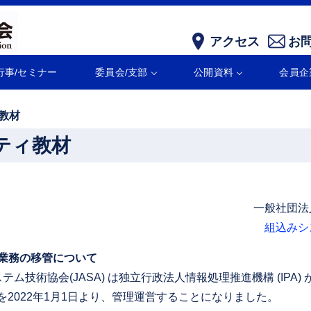
アクセス
お
行事/セミナー
委員会/支部
公開資料
会員企
ィ教材
リティ教材
一般社団法
組込みシ
供業務の移管について
術協会(JASA) は独立行政法人情報処理推進機構 (IPA) が
を2022年1月1日より、管理運営することになりました。