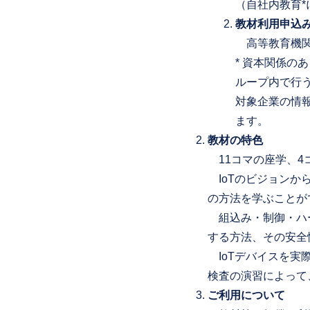
（自社内教育
教材利用申込
高等教育機関
* 資本関係
ループ内で行
対象企業の情
ます。
教材の特色
11コマの座学、4
IoTのビジョンか
の方法を学ぶことが
組込み・制御・ハー
する方法、その安全
IoTデバイスを実
検査の演習によって
ご利用について