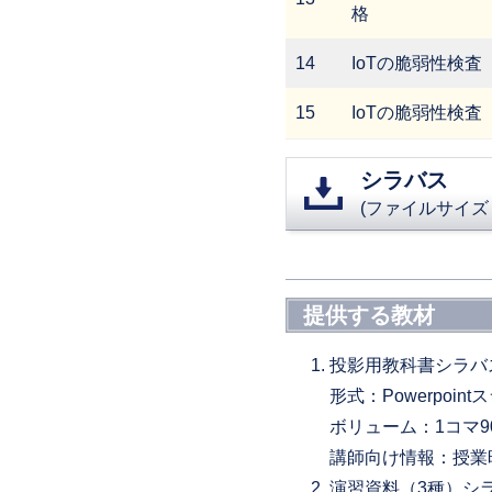
格
14
IoTの脆弱性検査
15
IoTの脆弱性検査
シラバス
(ファイルサイズ：
提供する教材
投影用教科書シラバ
形式：Powerpoint
ボリューム：1コマ9
講師向け情報：授業
演習資料（3種）シ