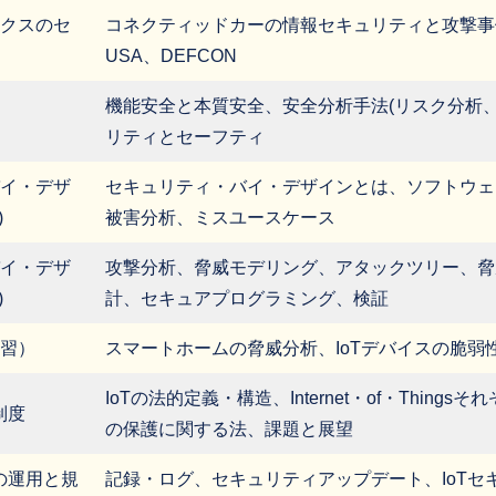
クスのセ
コネクティッドカーの情報セキュリティと攻撃事例、車
USA、DEFCON
機能安全と本質安全、安全分析手法(リスク分析、
リティとセーフティ
イ・デザ
セキュリティ・バイ・デザインとは、ソフトウェ
)
被害分析、ミスユースケース
イ・デザ
攻撃分析、脅威モデリング、アタックツリー、脅
)
計、セキュアプログラミング、検証
演習）
スマートホームの脅威分析、IoTデバイスの脆弱
IoTの法的定義・構造、Internet・of・Thing
制度
の保護に関する法、課題と展望
の運用と規
記録・ログ、セキュリティアップデート、IoTセ