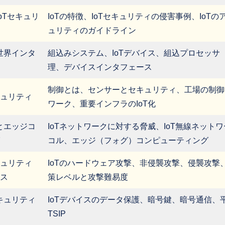
IoTセキュリ
IoTの特徴、IoTセキュリティの侵害事例、IoTの
ュリティのガイドライン
世界インタ
組込みシステム、IoTデバイス、組込プロセッサ（
理、デバイスインタフェース
制御とは、センサーとセキュリティ、工場の制御
ュリティ
ワーク、重要インフラのIoT化
とエッジコ
IoTネットワークに対する脅威、IoT無線ネットワ
コル、エッジ（フォグ）コンピューティング
ュリティ
IoTのハードウェア攻撃、非侵襲攻撃、侵襲攻撃
ス
策レベルと攻撃難易度
キュリティ
IoTデバイスのデータ保護、暗号鍵、暗号通信、
TSIP