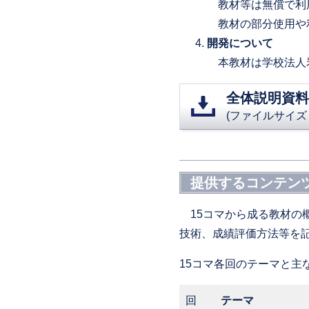
教材等は無償で利用
教材の部分使用や
開発について
本教材は学校法人岩
全体説明資料
(ファイルサイズ：
提供するコンテン
15コマから成る教材の
技術、成績評価方法等を
15コマ各回のテーマと主
回
テーマ