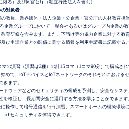
*に限る）及び同官公庁（独立行政法人を含む）
みの対象者
の教員、業界団体・法人企業・公企業・官公庁の人材教育担
のある企業グループにおいて、親会社あるいはグループ内企業の
う教育研修を含みます。また、下請け等の協力企業に対する教
報及び申請企業との関係に関する情報を利用申請書に記載する
コマの演習（演習は3種）の計15コマ（1コマ90分）で構成さ
ら始めて、IoTデバイスとIoTネットワークのそれぞれにおける
できます。
ドウェアなどのセキュリティの脅威を予測し、安全なシステ
性を検証し、長期間安全に運用する方法を学ぶことができます
際に操作して暗号通信を行う演習、スマートホームの模擬環境
、IoTセキュリティを体得できます。