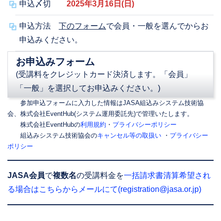
申込〆切
2025年3月16日(日)
申込方法
下のフォーム
で会員・一般を選んでからお
申込みください。
お申込みフォーム
(受講料をクレジットカード決済します。「会員」
「一般」を選択してお申込みください。)
参加申込フォームに入力した情報はJASA組込みシステム技術協
会、株式会社EventHub(システム運用委託先)で管理いたします。
株式会社EventHubの
利用規約
・
プライバシーポリシー
組込みシステム技術協会の
キャンセル等の取扱い
・
プライバシー
ポリシー
JASA会員
で
複数名
の受講料金を
一括請求書清算希望され
る場合はこちらからメールにて(registration@jasa.or.jp)