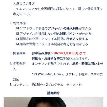
と感じている方
○ エンジニアから企画部門に移動になって、新しい価値提案を
考えている方
到達目標
☑️ ソフトウェア開発で
アジャイルの導入判断
ができる
☑️ アジャイルが機能しない時の
診断ポイント
が分かる
☑️ 新製品の企画にアジャイル開発の
考え方
を使える
☑️ 組織の運営にアジャイル開発の考え方を活かせる
開催期間
お申込み直後
〜2025年3月31日(月)まで
何度も・お好きな時に
学習いただけます。
学習形態 オンデマンド配信ですので、
場所・時間は問いませ
ん
。
* PC(Win, Mac, Linux)、タブレット端末、スマホに
対応
コンテンツ 約150分ｘ2プログラム、テキスト付
講師紹介