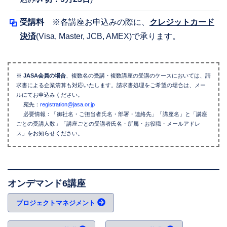
受講料
※各講座お申込みの際に、
クレジットカード
決済
(Visa, Master, JCB, AMEX)で承ります。
※
JASA会員の場合
、複数名の受講・複数講座の受講のケースにおいては、請
求書による企業清算も対応いたします。請求書処理をご希望の場合は、メー
ルにてお申込みください。
宛先：
registration@jasa.or.jp
必要情報：「御社名・ご担当者氏名・部署・連絡先」「講座名」と「講座
ごとの受講人数」「講座ごとの受講者氏名・所属・お役職・メールアドレ
ス」をお知らせください。
オンデマンド6講座
プロジェクトマネジメント