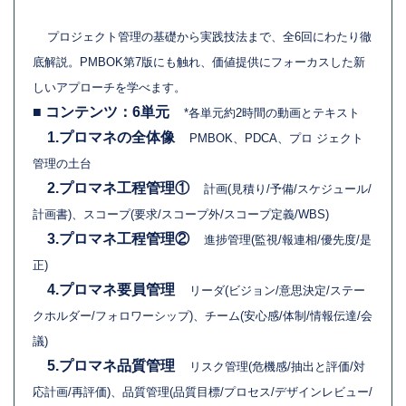
プロジェクト管理の基礎から実践技法まで、全6回にわたり徹
底解説。PMBOK第7版にも触れ、価値提供にフォーカスした新
しいアプローチを学べます。
■ コンテンツ：6単元
*各単元約2時間の動画とテキスト
1.プロマネの全体像
PMBOK、PDCA、プロ ジェクト
管理の土台
2.プロマネ工程管理①
計画(見積り/予備/スケジュール/
計画書)、スコープ(要求/スコープ外/スコープ定義/WBS)
3.プロマネ工程管理②
進捗管理(監視/報連相/優先度/是
正)
4.プロマネ要員管理
リーダ(ビジョン/意思決定/ステー
クホルダー/フォロワーシップ)、チーム(安心感/体制/情報伝達/会
議)
5.プロマネ品質管理
リスク管理(危機感/抽出と評価/対
応計画/再評価)、品質管理(品質目標/プロセス/デザインレビュー/