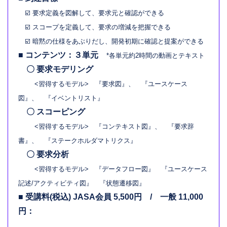
☑️ 要求定義を図解して、要求元と確認ができる
☑️ スコープを定義して、要求の増減を把握できる
☑️ 暗黙の仕様をあぶりだし、開発初期に確認と提案ができる
■ コンテンツ：３単元
*各単元約2時間の動画とテキスト
〇 要求モデリング
<習得するモデル> 『要求図』、 『ユースケース
図』、 『イベントリスト』
〇 スコーピング
<習得するモデル> 『コンテキスト図』、 『要求辞
書』、 『ステークホルダマトリクス』
〇 要求分析
<習得するモデル> 『データフロー図』 『ユースケース
記述/アクティビティ図』 『状態遷移図』
■ 受講料(税込) JASA会員 5,500円 / 一般 11,000
円：