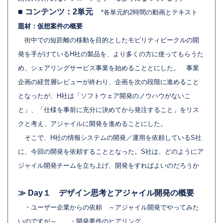
■ コンテンツ：2単元
*各単元約2時間の動画とテキスト
題材：仮想案件の概要
街中での短距離の移動を目的としたモビリティビークルの開
発を手がけているH社の製品を、より多くの方に使ってもらうた
め、シェアリングサービス事業を始めることとにした。 事業
企画の経営層レビューが終わり、企画を次の段階に進めること
となったが、H社は「ソフトウェア開発のノウハウがないこ
と」、「仕様を事前に充分に決めてから発注すること」をリス
クと考え、アジャイルに開発を進めることにした。
そこで、H社の情報システムの開発／運用を依頼しているS社
に、今回の開発を依頼することとなった。S社は、どのようにア
ジャイル開発チームを立ち上げ、開発をすればよいのだろうか
≫
Day１
デザイン思考とアジャイル開発の概要
・ユーザー企業からの依頼 ～アジャイル開発でやってみた
いのですが～ ・開発要件のヒアリング