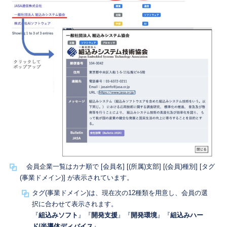
会員企業一覧はカナ順で [会員名] [(所属)支部] [(会員)種別] [タグ
(事業ドメイン)] が表示されています。
タグ(事業ドメイン)は、現在次の12種類を用意し、会員の選
択に合わせて表示されます。
『
組込みソフト
』『
開発支援
』『
開発環境
』『
組込みハー
ド/半導体ディバイス
』