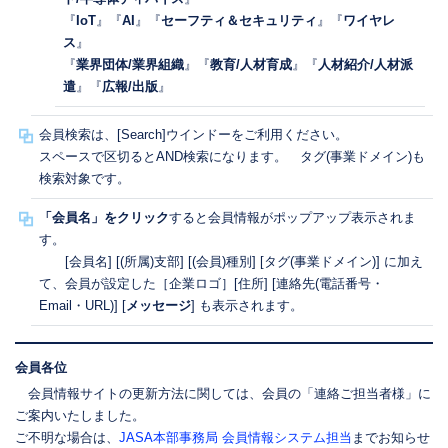
『
IoT
』『
AI
』『
セーフティ＆セキュリティ
』『
ワイヤレ
ス
』
『
業界団体/業界組織
』『
教育/人材育成
』『
人材紹介/人材派
遣
』『
広報/出版
』
会員検索は、[Search]ウインドーをご利用ください。
スペースで区切るとAND検索になります。 タグ(事業ドメイン)も
検索対象です。
「会員名」をクリック
すると会員情報がポップアップ表示されま
す。
[会員名] [(所属)支部] [(会員)種別] [タグ(事業ドメイン)] に加え
て、会員が設定した［企業ロゴ］[住所] [連絡先(電話番号・
Email・URL)] [
メッセージ
] も表示されます。
会員各位
会員情報サイトの更新方法に関しては、会員の「連絡ご担当者様」に
ご案内いたしました。
ご不明な場合は、
JASA本部事務局 会員情報システム担当
までお知らせ