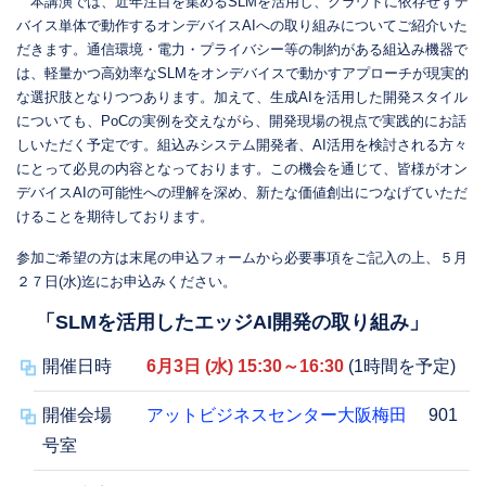
本講演では、近年注目を集めるSLMを活用し、クラウドに依存せずデ
バイス単体で動作するオンデバイスAIへの取り組みについてご紹介いた
だきます。通信環境・電力・プライバシー等の制約がある組込み機器で
は、軽量かつ高効率なSLMをオンデバイスで動かすアプローチが現実的
な選択肢となりつつあります。加えて、生成AIを活用した開発スタイル
についても、PoCの実例を交えながら、開発現場の視点で実践的にお話
しいただく予定です。組込みシステム開発者、AI活用を検討される方々
にとって必見の内容となっております。この機会を通じて、皆様がオン
デバイスAIの可能性への理解を深め、新たな価値創出につなげていただ
けることを期待しております。
参加ご希望の方は末尾の申込フォームから必要事項をご記入の上、５月
２７日(水)迄にお申込みください。
「SLMを活用したエッジAI開発の取り組み」
開催日時
6月3日 (水) 15:30～16:30
(1時間を予定)
開催会場
アットビジネスセンター大阪梅田
901
号室