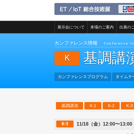
展示会について
来場のご案内
出展の
カンファレンス情報
Conference I
基調講
K
カンファレンスプログラム
タイムテ
基調講演
K-1
K-2
K-3
K-3
11/18（金）12:00〜13