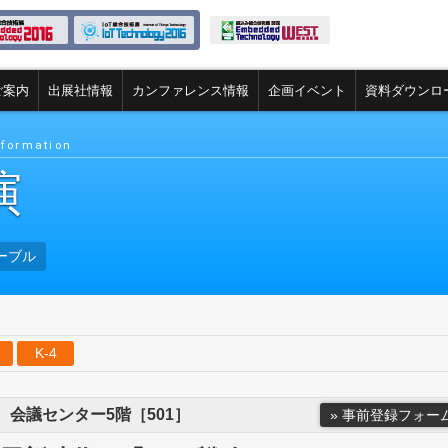
ご案内
出展社情報
カンファレンス情報
企画イベント
資料ダウンロ
nformation
演
ーブル
K-4
:00 会議センター5階［501］
» 事前登録フォー