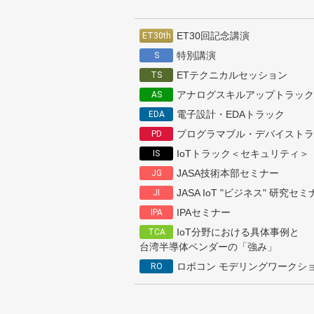
ET30回記念講演
ET30th
特別講演
S
ETテクニカルセッション
TS
アナログスキルアップトラック
AS
電子設計・EDAトラック
EDA
プログラマブル・デバイストラ
PD
IoTトラック＜セキュリティ＞
IS
JASA技術本部セミナー
JG
JASA IoT "ビジネス" 研究セ
JI
IPAセミナー
IPA
IoT分野における具体事例と
TCA
台湾半導体ベンダーの「強み」
ロボコン モデリングワークシ
RO