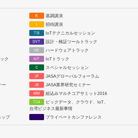
基調講演
K
招待講演
I
IoTテクニカルセッション
TSI
設計・検証ツールトラック
DVT
ハードウェアトラック
HD
ック
IoTトラック
IoT
スペシャルセッション
C
JASAグローバルフォーラム
JF
ミナー
JASA業界研究セミナー
JK
組込みマルチコアサミット2016
MM
ビックデータ、クラウド、IoT、
TCA
台湾ビジネス最新事情
ョップ
プライベートカンファレンス