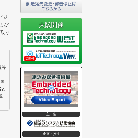
ビジ
大阪開催
よび
を取り
。
初開催
置等
、国
者と
担
主 催
企画・推進