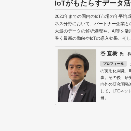
IoTがもたらすデータ
2020年までの国内のIoT市場の年平
ネス分野において、パートナー企業と
大量のデータの解析処理や、AI等を活
巻く最新の動向やIoTの導入効果、そ
谷 直樹
株
プロフィール
の実用化開発、I
事。その後、研究
内外の研究開発
して、LTEネッ
当。