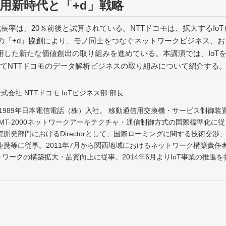
活用新時代と「+d」戦略
均成長率は、20％前後と試算されている。NTTドコモは、拡大するIoT
の「+d」協創により、モノ同士をつなぐネットワークビジネス、お
用した新たな価値創出の取り組みを進めている。本講演では、IoT
してNTTドコモのデータ解析ビジネスの取り組みについて紹介する
式会社 NTTドコモ IoTビジネス部 部長
1989年日本電信電話（株）入社。 移動通信用交換機・サービス制御装
MT-2000ネットワークアーキテクチャ・通信制御方式の国際標準化に従
開発部門におけるDirectorとして、国際ローミングに関する技術交渉
連携等に従事。2011年7月から関西地域におけるネットワーク構築責任
トワークの構築拡大・品質向上に従事。2014年6月よりIoT事業の推進を