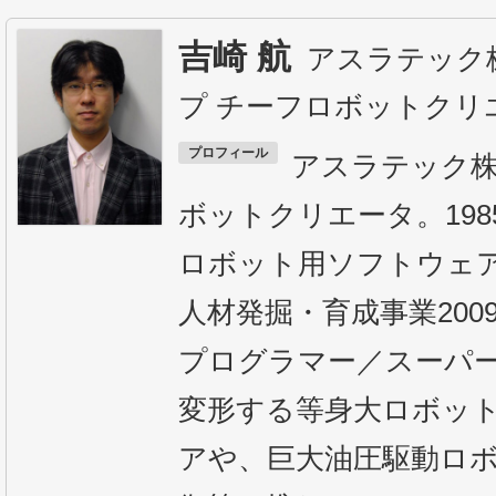
吉崎 航
アスラテック
プ チーフロボットクリ
プロフィール
アスラテック株
ボットクリエータ。19
ロボット用ソフトウェアV
人材発掘・育成事業20
プログラマー／スーパ
変形する等身大ロボット、
アや、巨大油圧駆動ロ