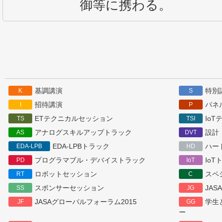
御等に携わる。
基調講演
特別
K
S
招待講演
パネ
I
P
ETテクニカルセッション
Io
TS
TSI
アナログスキルアップトラック
設計
AS
DVT
EDA-LPBトラック
ハー
EDA-LPB
HD
プログラマブル・デバイストラック
IoT
PD
IoT
ロボットセッション
スペ
RT
C
スポンサーセッション
JA
SS
JG
JASAグローバルフォーラム2015
学生
JF
GG
ー