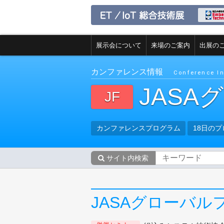
展示会について
来場のご案内
出展の
カンファレンス情報
Conference I
JASA
JF
カンファレンスプログラム
18日の
サイト内検索
JASAグローバル