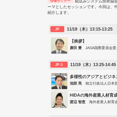
併催セミナー
組込みシステム技術協会
ーマとしたセッションです。今回は、
紹介します。
JF
11/19（木）13:15-13
【挨拶】
廣田 豊
JASA国際委員会
JF-1
11/19（木）13:25-1
多様性のアジアとビジネ
池部 亮
独立行政法人日本貿
HIDAの海外産業人材育
渡辺 智恵
海外産業人材育