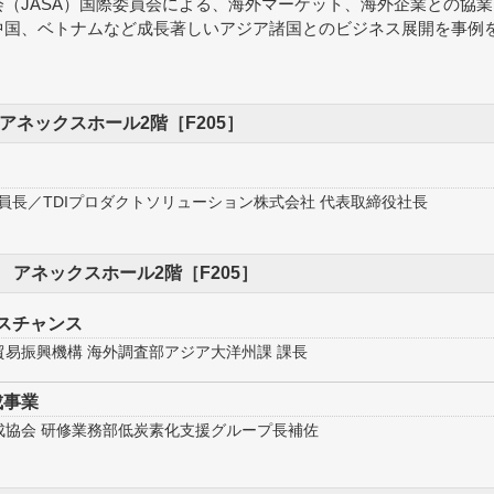
（JASA）国際委員会による、海外マーケット、海外企業との協業
中国、ベトナムなど成長著しいアジア諸国とのビジネス展開を事例
:25 アネックスホール2階［F205］
委員長／TDIプロダクトソリューション株式会社 代表取締役社長
4:45 アネックスホール2階［F205］
スチャンス
易振興機構 海外調査部アジア大洋州課 課長
成事業
成協会 研修業務部低炭素化支援グループ長補佐