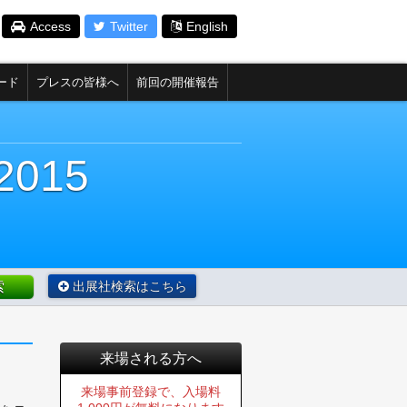
Access
Twitter
English
ード
プレスの皆様へ
前回の開催報告
015
出展社検索はこちら
来場される方へ
来場事前登録で、入場料