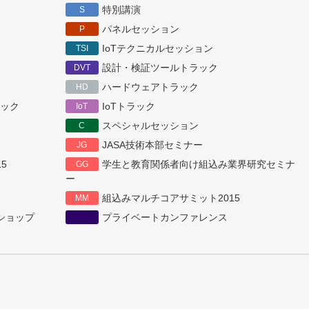
特別講演
S
パネルセッション
P
IoTテクニカルセッション
TSI
設計・検証ツールトラック
DVT
ハードウェアトラック
HD
ック
IoTトラック
IoT
スペシャルセッション
C
JASA技術本部セミナー
JG
5
学生と教育関係者向け組込み業界研究セミナ
GG
ー
組込みマルチコアサミット2015
MM
ショップ
プライベートカンファレンス