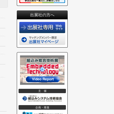
出展社の方へ
主 催
企画・推進