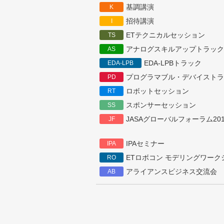
基調講演
K
招待講演
I
ETテクニカルセッション
TS
アナログスキルアップトラック
AS
EDA-LPBトラック
EDA-LPB
プログラマブル・デバイストラ
PD
ロボットセッション
RT
スポンサーセッション
SS
JASAグローバルフォーラム201
JF
IPAセミナー
IPA
ETロボコン モデリングワーク
RO
アライアンスビジネス交流会
AB