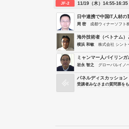
JF-2
11/19（木）14:55-1
日中連携で中国IT人材の
周 密
成都ウィナーソフト株
海外技術者（ベトナム）
横浜 和敏
株式会社 シント
ミャンマー人バイリンガ
岩永 智之
グローバルイノ
パネルディスカッション
受講者みなさまの質問票を