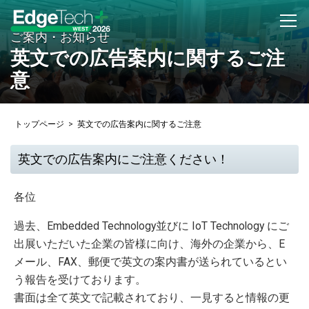
ご案内・お知らせ
英文での広告案内に関するご注
出展のお問い合わせ
意
来場登録・ログイン
トップページ
英文での広告案内に関するご注意
開催概要
英文での広告案内にご注意ください！
開催概要
コンセプト
各位
アクセス
過去、Embedded Technology並びに IoT Technology にご
カンファレンス委員会
出展いただいた企業の皆様に向け、海外の企業から、E
前回開催（2025年）
メール、FAX、郵便で英文の案内書が送られているとい
EdgeTech+ West 2025 公式サイト
う報告を受けております。
書面は全て英文で記載されており、一見すると情報の更
会場風景