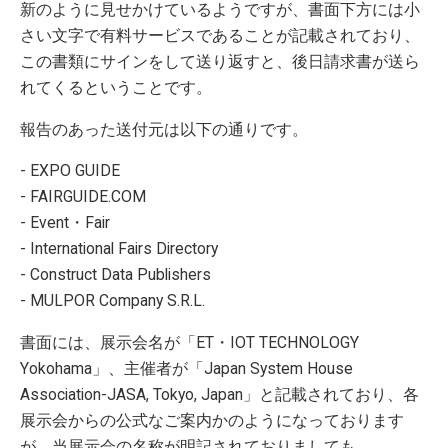
新のように見せかけているようですが、書面下方には小
さい文字で有料サービスであることが記載されており、
出展社情報
この書類にサインをして送り返すと、後日請求書が送ら
出展者一覧
れてくるということです。
出展者検索（オンラインガイド）
報告のあった送付元は以下の通りです。
フロアMAP（PDF）
- EXPO GUIDE
- FAIRGUIDE.COM
カンファレンス
- Event・Fair
セミナー
- International Fairs Directory
- Construct Data Publishers
出展案内
- MULPOR Company S.R.L.
出展要項
書面には、展示会名が「ET・IOT TECHNOLOGY
Yokohama」、主催者が「Japan System House
プレス
Association-JASA, Tokyo, Japan」と記載されており、各
展示会からの公式なご案内かのようになっております
ロゴ・ダウンロード
が、当展示会の名称が明記されておりましても、