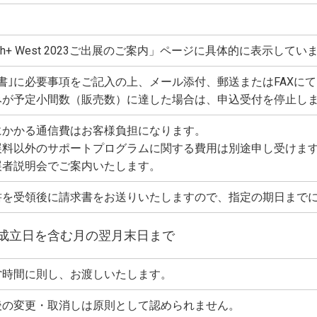
ech+ West 2023ご出展のご案内」ページに具体的に表示してい
書｣に必要事項をご記入の上、メール添付、郵送またはFAXに
みが予定小間数（販売数）に達した場合は、申込受付を停止し
にかかる通信費はお客様負担になります。
展料以外のサポートプログラムに関する費用は別途申し受けま
展者説明会でご案内いたします。
書を受領後に請求書をお送りいたしますので、指定の期日まで
成立日を含む月の翌月末日まで
営時間に則し、お渡しいたします。
後の変更・取消しは原則として認められません。