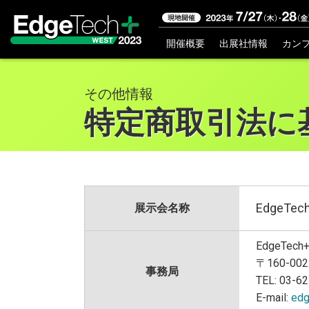
開催概要
出展社情報
カン
その他情報
特定商取引法に
開催概要
開催概要
EdgeTech
展示会名称
コンセプト
カンファレンス委員会
EdgeTe
〒160-0
アクセス
事務局
TEL: 03-6
前回開催（2022年）
E-mail:
edg