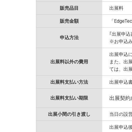
ET & IoT 2022 公式サイト
販売品目
出展料
会場風景
販売金額
「EdgeT
出展社情報
｢出展申込
申込方法
※お申込
出展社一覧／フロアMAP（PDF）
出展申込
出展料以外の費用
また、出
カンファレンス
ては、出
カンファレンス一覧
出展料支払い方法
出展申込
来場案内
出展契約
出展料支払い期限
ご来場・事前登録について（FAQ）
出展小間の引き渡し
当日の設
視聴登録・ログイン
出展申込