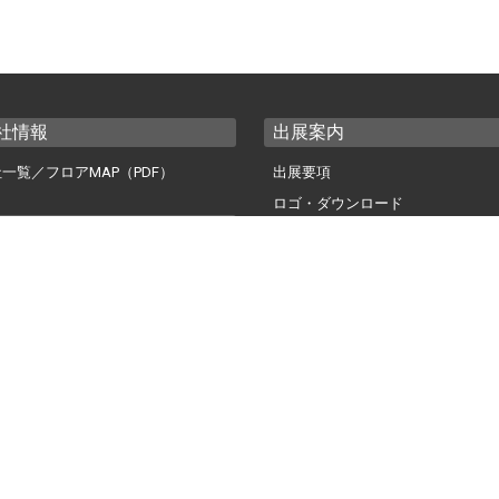
社情報
出展案内
一覧／フロアMAP（PDF）
出展要項
ロゴ・ダウンロード
ファレンス
プレス
ファレンス一覧
プレスの皆様へ
案内
ロゴ・ダウンロード
・事前登録について（FAQ）
ご案内・お知らせ
登録・ログイン
録用紙ダウンロード（PDF）
事務局からのお知らせ一覧
eet（展示会場内資料ダウンロード）
英文での広告案内にご注意
方法