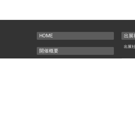
HOME
出展
出展社
開催概要
カン
開催概要
コンセプト
カン
カンファレンス委員会
来場
アクセス
前回開催（2022年）
ご来場
ET & IoT 2022 公式サイト
視聴
会場風景
来場登
AiM
利用