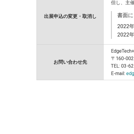
来場登録用紙ダウンロード（PDF）
但し、主
AiMeet（展示会場内資料ダウンロード）利用方法
書面に
出展申込の変更・取消し
202
出展案内
2022
出展要項
EdgeTe
ロゴ・ダウンロード
〒160-0
お問い合わせ先
TEL: 03-6
プレス
E-mail:
edg
プレスの皆様へ
ロゴ・ダウンロード
ご案内・お知らせ
事務局からのお知らせ一覧