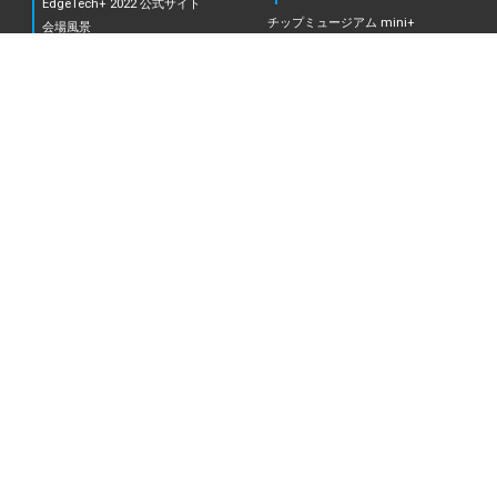
EdgeTech+ 2022 公式サイト
チップミュージアム mini+
会場風景
EdgeTech+ AWARD 2023
出展社情報
EdgeTech+ フェスタ
交流祭典2023 in 関東
出展社一覧／フロアMAP（PDF）
カオスマップ（PDF）
来場案内
コア技術編
プラス技術編
ご来場・オンライン登録について
（FAQ）
パビリオンMAP
視聴登録・ログイン
オンライン開催について
カンファレンス
来場登録用紙ダウンロード（PDF）
カンファレンス一覧
AiMeet（展示会場内資料ダウンロー
ETロボコン2023 セミナープログラム
ド）利用方法
センターステージ 開催プログラム
出展案内
出展要項
ロゴ・ダウンロード