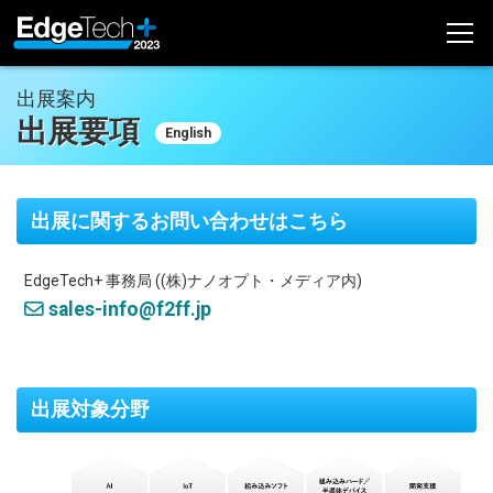
出展案内
出展のお問い合わせ
出展要項
English
視聴登録・ログイン
開催概要
出展に関するお問い合わせはこちら
開催概要
EdgeTech+ 事務局 ((株)ナノオプト・メディア内)
コンセプト
sales-info@f2ff.jp
委員会メンバー
アクセス
前回開催（2022年）
出展対象分野
EdgeTech+ 2022 公式サイト
会場風景