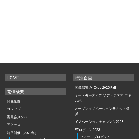
事務局からのお知らせ一覧
英文での広告案内にご注意
English
大阪開催展
HOME
特別企画
出展のお問い合わせ
画像認識 AI Expo 2023 Fall
開催概要
視聴登録・ログイン
オートモーティブ ソフトウエア エキ
スポ
開催概要
オープンイノベーションサミット横
コンセプト
浜
委員会メンバー
イノベーションチャレンジ2023
アクセス
ETロボコン2023
前回開催（2022年）
セミナープログラム