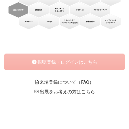
出展社情報
出展社一覧／フロアMAP（PDF）
カオスマップ（PDF）
コア技術編
プラス技術編
パビリオンMAP
視聴登録・ログインはこちら
カンファレンス
来場登録について（FAQ）
カンファレンス一覧
出展をお考えの方はこちら
ETロボコン2023 セミナープログラム
センターステージ 開催プログラム
特別企画