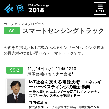
MENU
カンファレンスプログラム
HOME
スマートセンシングトラック
SS
展示会概要
開催概要
今後を見据えたIoTに求められるセンサー/センシング技術
の最先端や実例が学べるテーマトラックです。
展示会コンセプト
委員会メンバー
前回（2017）開催
11月14日（水）11:45-12:30
SS-2
展示会場内 セミナー会場B
出展社情報
IoT社会を支える電源技術 エネルギ
ーハーベスティングの最新動向
出展社一覧
身の周りのエネルギーを活用してメンテナン
出展社検索
スフリーのシステムを実現する
竹内 敬治
新規・注目の出展社紹介
株式会社NTTデータ経営研究所 社会・環境戦略コンサル