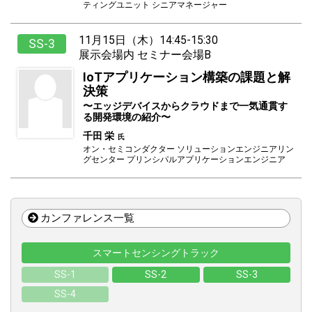
テーマゾーン
ティングユニット シニアマネージャー
会場マップPDF
11月15日（木）14:45-15:30
SS-3
展示会場内 セミナー会場B
カンファレンス情報
IoTアプリケーション構築の課題と解
カンファレンス一覧
決策
エッジデバイスからクラウドまで一気通貫す
主催者企画
る開発環境の紹介
千田 栄
主催者テーマパビリオン
オン・セミコンダクター ソリューションエンジニアリン
グセンター プリンシパルアプリケーションエンジニア
スタートアップ＆グローバルパビリオン
企画イベント
カンファレンス一覧
スペシャル トークセッション
ET/IoT Technology アワード
スマートセンシングトラック
IoTイノベーションチャレンジ2018
SS-1
SS-2
SS-3
ET/IoT Technology フェスタ
SS-4
ETロボコン2018