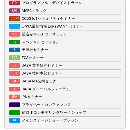
プログラマブル・デバイストラック
PD
MCPCトラック
MC
大阪開催展
CCDS IoTセキュリティセミナー
CCDS
名古屋開催展
LPWA最新情報 LoRaWAN™ セミナー
L
組込みマルチコアサミット
MM
来場者マイページ
スペシャルセッション
C
出展社セミナー
E
TCAセミナー
TCA
来場事前登録はこちら
JASA 業界研究セミナー
JK
JASA 技術本部セミナー
JG
マッチングシステム
JASA IoT技術セミナー
JI
出展社専用サイト
JASA グローバルフォーラム
JF
IPAセミナー
IPA
プライベートカンファレンス
ETロボコンモデリングワークショップ
メインステージショートプレゼン
M