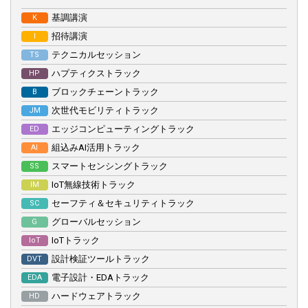
基調講演
K
出展のご案内
招待講演
I
出展要項
テクニカルセッション
TS
オフィシャルスポンサー & サポートプログラム
ハプティクストラック
HP
ブロックチェーントラック
B
来場のご案内
次世代モビリティトラック
JM
来場登録について（FAQ）
エッジコンピューティングトラック
ED
組込みAI活用トラック
AI
プレスリリース
スマートセンシングトラック
SS
IoT無線技術トラック
IM
プレスの皆様へ
セーフティ＆セキュリティトラック
SC
ロゴ・ダウンロード
グローバルセッション
G
IoTトラック
IoT
会場アクセス
設計検証ツールトラック
DVT
Twitter
電子設計・EDAトラック
EDA
ハードウェアトラック
HD
English