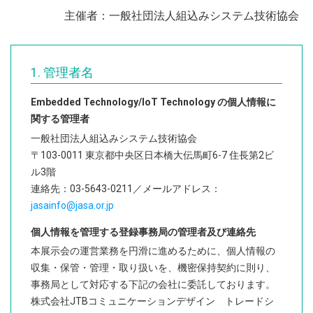
テーマゾーン
主催者：⼀般社団法⼈組込みシステム技術協会
会場マップPDF
カンファレンス情報
1. 管理者名
カンファレンス一覧
Embedded Technology/IoT Technology の個人情報に
主催者企画
関する管理者
一般社団法人組込みシステム技術協会
主催者テーマパビリオン
〒103-0011 東京都中央区日本橋大伝馬町6-7 住長第2ビ
スタートアップ＆グローバルパビリオン
ル3階
連絡先：03-5643-0211／メールアドレス：
企画イベント
jasainfo@jasa.or.jp
スペシャル トークセッション
個人情報を管理する登録事務局の管理者及び連絡先
ET/IoT Technology アワード
本展示会の運営業務を円滑に進めるために、個人情報の
IoTイノベーションチャレンジ2018
収集・保管・管理・取り扱いを、機密保持契約に則り、
ET/IoT Technology フェスタ
事務局として対応する下記の会社に委託しております。
ETロボコン2018
株式会社JTBコミュニケーションデザイン トレードシ