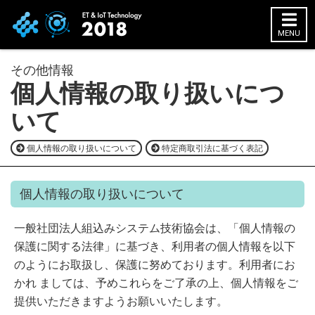
MENU
その他情報
HOME
個人情報の取り扱いにつ
展示会概要
いて
開催概要
個人情報の取り扱いについて
特定商取引法に基づく表記
展示会コンセプト
委員会メンバー
個人情報の取り扱いについて
前回（2017）開催
一般社団法人組込みシステム技術協会は、「個人情報の
出展社情報
保護に関する法律」に基づき、利用者の個人情報を以下
出展社一覧
のようにお取扱し、保護に努めております。利用者にお
出展社検索
かれ ましては、予めこれらをご了承の上、個⼈情報をご
新規・注目の出展社紹介
提供いただきますようお願いいたします。