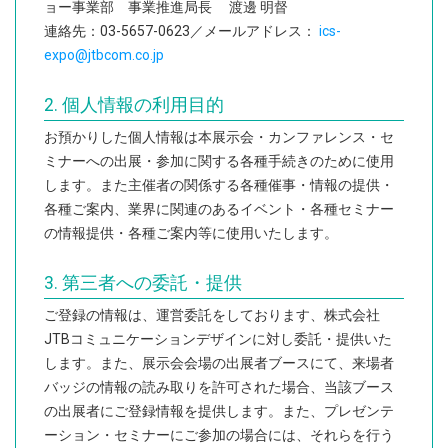
ョー事業部 事業推進局長 渡邊 明督
出展のご案内
連絡先：03-5657-0623／メールアドレス：
ics-
expo@jtbcom.co.jp
出展要項
オフィシャルスポンサー & サポートプログラム
2. 個人情報の利用目的
お預かりした個人情報は本展示会・カンファレンス・セ
来場のご案内
ミナーへの出展・参加に関する各種手続きのために使用
来場登録について（FAQ）
します。また主催者の関係する各種催事・情報の提供・
各種ご案内、業界に関連のあるイベント・各種セミナー
プレスリリース
の情報提供・各種ご案内等に使用いたします。
プレスの皆様へ
3. 第三者への委託・提供
ロゴ・ダウンロード
ご登録の情報は、運営委託をしております、株式会社
JTBコミュニケーションデザインに対し委託・提供いた
会場アクセス
します。また、展示会会場の出展者ブースにて、来場者
バッジの情報の読み取りを許可された場合、当該ブース
Twitter
の出展者にご登録情報を提供します。また、プレゼンテ
ーション・セミナーにご参加の場合には、それらを行う
English