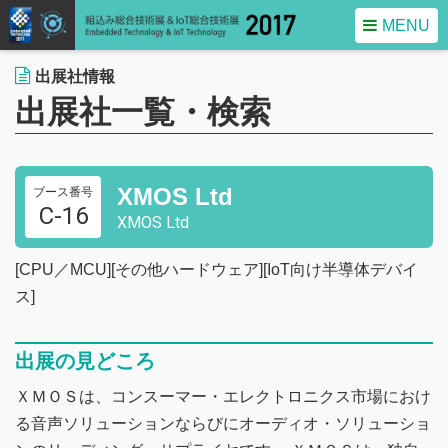
MENU
出展社情報
出展社一覧・検索
XMOS Ltd
ブース番号
C-16
XMOS Ltd
[CPU／MCU][その他ハードウェア][IoT向け半導体デバイ
ス]
出展の見どころ
ＸＭＯＳは、コンスーマー・エレクトロニクス市場におけ
る音声ソリューションならびにオーディオ・ソリューショ