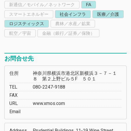
新通信／モバイル／ネットワーク
FA
スマートエネルギー
社会インフラ
医療／介護
ロジスティックス
農林／水産／鉱業
航空／宇宙
金融（銀行／証券／保険）
お問合せ先
住所
神奈川県横浜市港北区新横浜３－７－１
８ 第２上野ビル５F ５０１
TEL
080-2247-9188
FAX
URL
www.xmos.com
Email
Address
Prudential Buildings, 11-19 Wine Street,