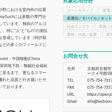
対象応用分野
oT分野における室内外の位置
オートモティブ
家電
ySuchには多数の専門分
新通信／モバイル／ネット
しています。独自のアルゴ
社会インフラ
医療／
特に”人”と”もの”の測位
農林／水産／鉱業
航
を形成しています（特許取
などの多くのフィールドに
お問合せ先
ent・中国移動(China
病院・深圳地下鉄・無錫社会福祉
住所
京都府京都市
に至るまで、更なるスマー
ーク４号館5階 
優れた品質と行き届いたサ
TEL
075-754-733
いております。
FAX
075-754-733
URL
https://open.
Email
info@techsor.