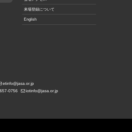
来場登録について
English
etinfo@jasa.or.jp
5657-0756
iotinfo@jasa.or.jp