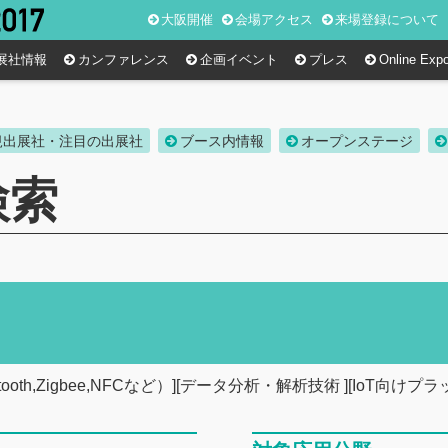
大阪開催
会場アクセス
来場登録について
展社情報
カンファレンス
企画イベント
プレス
Online Exp
規出展社・注目の出展社
ブース内情報
オープンステージ
検索
uetooth,Zigbee,NFCなど）][データ分析・解析技術 ][IoT向