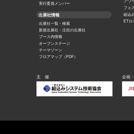
アワ
実行委員メンバー
フェ
組込み
出展社情報
ET
出展社一覧・検索
新規出展社・注目の出展社
ブース内情報
オープンステージ
テーマゾーン
フロアマップ（PDF）
主 催
企画