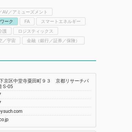
／AV／アミューズメント
ワーク
FA
スマートエネルギー
介護
ロジスティックス
空／宇宙
金融（銀行／証券／保険）
下京区中堂寺粟田町９３ 京都リサーチパ
S-05
7
7
joysuch.com
co.jp