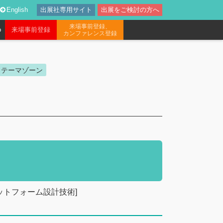
English
出展社専用サイト
出展をご検討の方へ
来場事前登録、
o
来場事前登録
カンファレンス登録
テーマゾーン
けプラットフォーム設計技術]