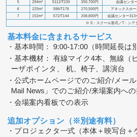
5
294m²
S112/T230
350,700円
会議センター3
6
225m²
S96/T176
270,500円
アネックスホール
7
152m²
S72/T144
208,800円
会議センター313+3
※ S：スクール形式／T：シア
基本料金に含まれるサービス
・基本時間： 9:00-17:00（時間延
・基本機材： 有線マイク4本、無線（
ーザポインタ、 机、椅子、講演台
・公式ホームページでのご紹介/メール配信「ET
Mail News」でのご紹介/来場案内へ
・会場案内看板での表示
追加オプション（※別途有料）
・プロジェクタ一式（本体＋映写台＋