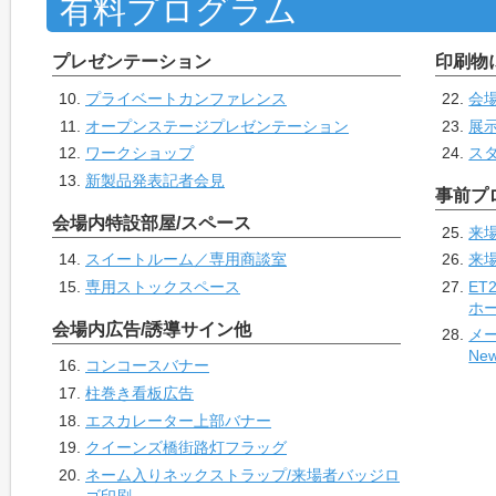
有料プログラム
プレゼンテーション
印刷物
プライベートカンファレンス
会
オープンステージプレゼンテーション
展
ワークショップ
ス
新製品発表記者会見
事前プ
会場内特設部屋/スペース
来
スイートルーム／専用商談室
来
専用ストックスペース
ET2
ホ
会場内広告/誘導サイン他
メー
N
コンコースバナー
柱巻き看板広告
エスカレーター上部バナー
クイーンズ橋街路灯フラッグ
ネーム入りネックストラップ/来場者バッジロ
ゴ印刷