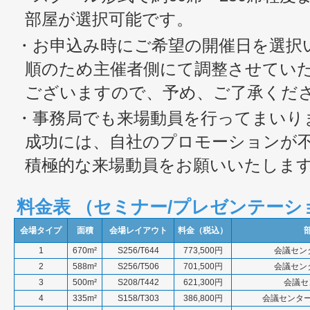
部屋が選択可能です。
・お申込み時にご希望の開催日を選択
順のため主催者側にて調整させてい
ございますので、予め、ご了承くだ
・事務局でも来場動員を行ってまいり
成功には、自社のプロモーションが
積極的な来場動員をお願いいたしま
料金表 （セミナー/プレゼンテーシ
会場タイプ
面積
会場レイアウト
料金（税込）
1
670m²
S256/T644
773,500円
会議センタ
2
588m²
S256/T506
701,500円
会議センタ
3
500m²
S208/T442
621,300円
会議セ
4
335m²
S158/T303
386,800円
会議センター3