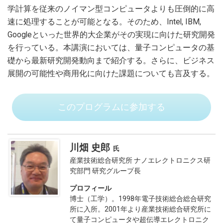
新規・注目の出展社紹介
学計算を従来のノイマン型コンピュータよりも圧倒的に高
新製品／ブース内プレゼン／デモ情報
速に処理することが可能となる。そのため、Intel, IBM,
Googleといった世界的大企業がその実現に向けた研究開発
カンファレンス情報
を行っている。本講演においては、量子コンピュータの基
カンファレンス一覧
礎から最新研究開発動向まで紹介する。さらに、ビジネス
曜日別プログラム
展開の可能性や商用化に向けた課題についても言及する。
カンファレンス会場
このプログラムに参加する
出展のご案内
出展要項
出展サポートプログラム
川畑 史郎
産業技術総合研究所 ナノエレクトロニクス研
来場のご案内
究部門 研究グループ長
来場登録について（FAQ）
プロフィール
博士（工学）。1998年電子技術総合総合研究
メールマガジンの配信停止手続きはこちら
所に入所。2001年より産業技術総合研究所に
郵送DMの停止・情報変更・削除はこちら
て量子コンピュータや超伝導エレクトロニク