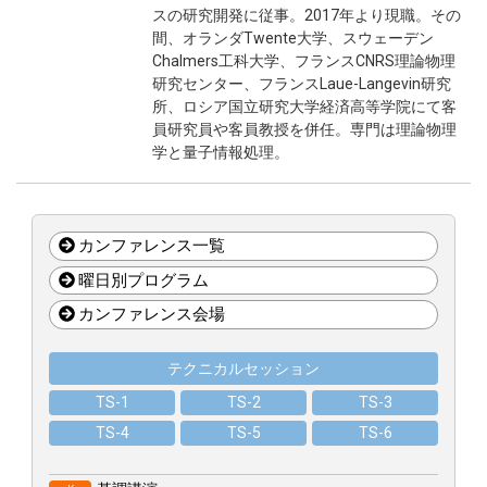
スの研究開発に従事。2017年より現職。その
プレスリリース
間、オランダTwente大学、スウェーデン
Chalmers工科大学、フランスCNRS理論物理
プレスの皆様へ
研究センター、フランスLaue-Langevin研究
所、ロシア国立研究大学経済高等学院にて客
員研究員や客員教授を併任。専門は理論物理
マッチングシステム
学と量子情報処理。
出展社専用サイト
来場事前登録はこちらから
カンファレンス一覧
横浜開催展
曜日別プログラム
ACCESS
カンファレンス会場
ENGLISH
テクニカルセッション
TS-1
TS-2
TS-3
TS-4
TS-5
TS-6