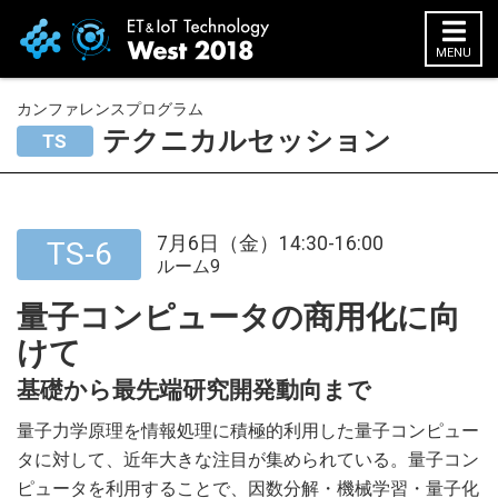
MENU
カンファレンスプログラム
HOME
テクニカルセッション
TS
展示会概要
開催概要
7月6日（金）14:30-16:00
TS-6
展示会コンセプト
ルーム9
実行委員メンバー
量子コンピュータの商用化に向
ロゴ・ダウンロード
前回（2017年）公式サイト
けて
基礎から最先端研究開発動向まで
出展社情報
量子力学原理を情報処理に積極的利用した量子コンピュー
出展社一覧
タに対して、近年大きな注目が集められている。量子コン
出展社検索
ピュータを利用することで、因数分解・機械学習・量子化