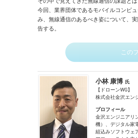
その中で見えてきた無線通信の課題とは
今回、業界団体であるモバイルコンピュ
み、無線通信のあるべき姿について、実
告する。
この
小林 康博
【ドローンWG】
株式会社金沢エンジ
プロフィール
金沢エンジニアリン
機）、デジタル家
組込みソフトウェ