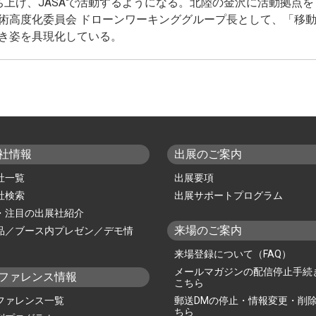
ち上げ、JASAで活動するようになる。北陸の金沢に活動拠点を
技術高度化委員会 ドローンワーキンググループ長として、「移
プレスリリース
べき姿を具現化している。
プレスの皆様へ
マッチングシステム
出展社専用サイト
社情報
出展のご案内
来場事前登録はこちらから
社一覧
出展要項
浜開催展
社検索
出展サポートプログラム
CCESS
・注目の出展社紹介
NGLISH
来場のご案内
品／ブース内プレゼン／デモ情
来場登録について（FAQ）
メールマガジンの配信停止手続
ファレンス情報
こちら
ファレンス一覧
郵送DMの停止・情報変更・削
ちら