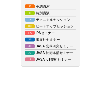
基調講演
K
特別講演
S
テクニカルセッション
TS
ヒートアップセッション
HU
IPAセミナー
IPA
出展社セミナー
SS
JASA 業界研究セミナー
JK
JASA 技術本部セミナー
JG
JASA IoT技術セミナー
JI