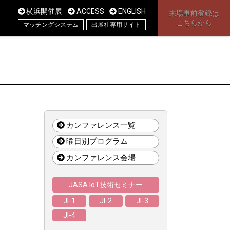
横浜開催展
ACCESS
ENGLISH
来場事前登録は
こちらから
マッチングシステム
出展社専用サイト
カンファレンス一覧
曜日別プログラム
カンファレンス会場
JASA IoT技術セミナー
JI-1
JI-2
JI-3
JI-4