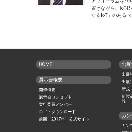
アフォーラムを立
置きながら、IoT
するIoT」のある
HOME
出展
出展
横
展示会概要
出展
A
新規
開催概要
E
新製
展示会コンセプト
報
実行委員メンバー
ロゴ・ダウンロード
カン
前回（2017年）公式サイト
カン