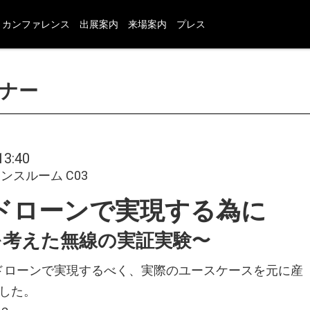
カンファレンス
出展案内
来場案内
プレス
HOME
ミナー
展示会概要
開催概要
3:40
展示会コンセプト
レンスルーム C03
実行委員メンバー
ロゴ・ダウンロード
をドローンで実現する為に
前回（2017年）公式サイト
を考えた無線の実証実験〜
出展社情報
をドローンで実現するべく、実際のユースケースを元に産
出展社一覧
した。
出展社検索