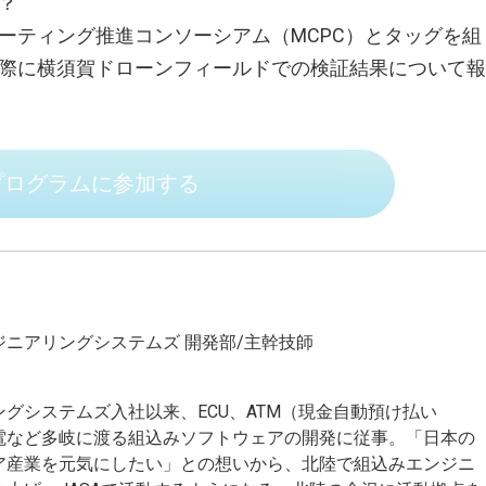
？
新規・注目の出展社紹介
ーティング推進コンソーシアム（MCPC）とタッグを組
新製品／ブース内プレゼン／デモ情報
際に横須賀ドローンフィールドでの検証結果について報
カンファレンス情報
カンファレンス一覧
曜日別プログラム
プログラムに参加する
カンファレンス会場
出展のご案内
出展要項
出展サポートプログラム
ニアリングシステムズ 開発部/主幹技師
来場のご案内
グシステムズ入社以来、ECU、ATM（現金自動預け払い
来場登録について（FAQ）
電など多岐に渡る組込みソフトウェアの開発に従事。「日本の
メールマガジンの配信停止手続きはこちら
ア産業を元気にしたい」との想いから、北陸で組込みエンジニ
郵送DMの停止・情報変更・削除はこちら