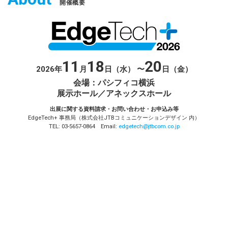
開催概要
11
18
20
2026
年
月
日（水） 〜
日（金）
会場：パシフィコ横浜
展示ホール／アネックスホール
出展に関する資料請求・お問い合わせ・お申込み等
EdgeTech+ 事務局（株式会社JTBコミュニケーションデザイン 内）
TEL: 03-5657-0864 Email:
edgetech@jtbcom.co.jp