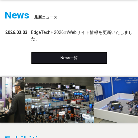
出展案内
News
出展要項
最新ニュース
プレス
2026.03.03
EdgeTech+ 2026のWebサイト情報を更新いたしまし
た。
ロゴ・ダウンロード
News一覧
ご案内・お知らせ
事務局からのお知らせ一覧
英文での広告案内にご注意
English
大阪開催展