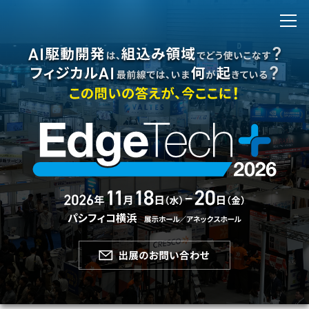
出展のお問い合わせ
来場登録・ログイン
開催概要
開催概要
EdgeTech+ とは
アクセス
前回開催（2025年）
EdgeTech+ 2025 公式サイト
会場風景