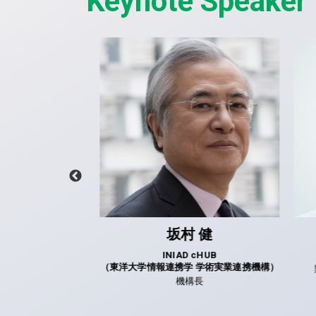
Keynote Speaker
亮太
坂村 健
スジャパン合同会社
INIAD cHUB
（東洋大学情報連携学 学術実業連携機構）
ジックエンタープラ
機構長
第二ソリューション
ンアーキテクト