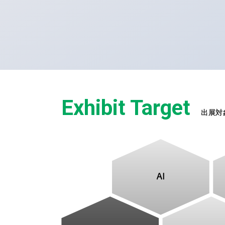
Exhibit Target
出展対