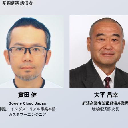
基調講演 講演者
實田 健
大平 昌幸
Google Cloud Japan
経済産業省
近畿経済産業局
製造・インダストリアル事業本部
地域経済部
次長
カスタマーエンジニア