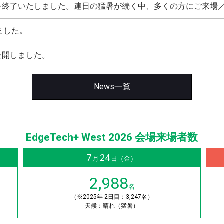
を終了いたしました。連日の猛暑が続く中、多くの方にご来場
ました。
公開しました。
News一覧
EdgeTech+ West 2026 会場来場者数
7
24
月
日（金）
2,988
名
（※2025年 2日目：3,247名）
天候：晴れ（猛暑）