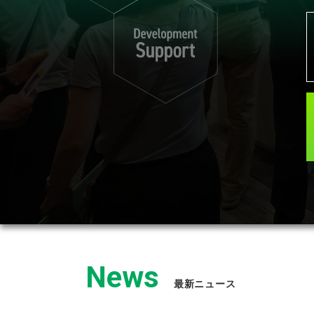
会場風景
出展社情報
出展者一覧
出展者検索（オンラインガイド）
フロアMAP（PDF）
カンファレンス
セミナー
出展案内
News
最新ニュース
出展要項