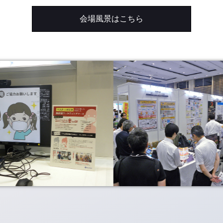
会場風景はこちら
出展のお問い合わせ
来場登録・ログイン