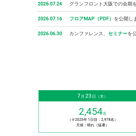
2026.07.24
グランフロント大阪での会期
プレス
2026.07.16
フロアMAP（PDF）
を公開し
ロゴ・ダウンロード
2026.06.30
カンファレンス、
セミナー
を
ご案内・お知らせ
事務局からのお知らせ一覧
英文での広告案内にご注意
7
23
月
日（木）
2,454
名
English
（※2025年 1日目：2,978名）
天候：晴れ（猛暑）
横浜開催展